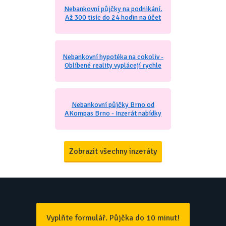
Nebankovní půjčky na podnikání.
Až 300 tisíc do 24 hodin na účet
Nebankovní hypotéka na cokoliv -
Oblíbené reality vyplácejí rychle
Nebankovní půjčky Brno od
AKompas Brno - Inzerát nabídky
Zobrazit všechny inzeráty
Vyplňte formulář. Půjčka do 10 minut!