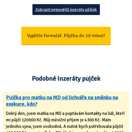
Zobrazit nejnovější inzeráty půjček
Vyplňte formulář. Půjčka do 10 minut!
Podobné inzeráty půjček
Půjčka pro matku na MD od lichváře na směnku na
exekuce, kdo?
Dobrý den, jsem matka na MD a poptávám kontakty na lidi, kteří
mi půjčí 120000 Kč. Můj měsíční příjem je 4300 Kč. Mám
jednoho syna, jsem svobodná. A nutně bych potřebovala půjčit