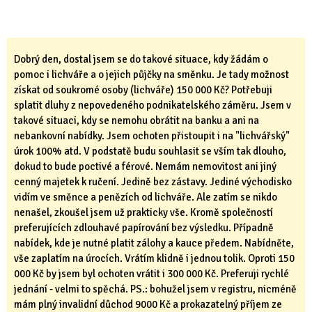
Dobrý den, dostal jsem se do takové situace, kdy žádám o
pomoc i lichváře a o jejich půjčky na směnku. Je tady možnost
získat od soukromé osoby (lichváře) 150 000 Kč? Potřebuji
splatit dluhy z nepovedeného podnikatelského záměru. Jsem v
takové situaci, kdy se nemohu obrátit na banku a ani na
nebankovní nabídky. Jsem ochoten přistoupit i na "lichvářský"
úrok 100% atd. V podstatě budu souhlasit se vším tak dlouho,
dokud to bude poctivé a férové. Nemám nemovitost ani jiný
cenný majetek k ručení. Jedině bez zástavy. Jediné východisko
vidím ve směnce a penězích od lichváře. Ale zatím se nikdo
nenašel, zkoušel jsem už prakticky vše. Kromě společností
preferujících zdlouhavé papírování bez výsledku. Případně
nabídek, kde je nutné platit zálohy a kauce předem. Nabídněte,
vše zaplatím na úrocích. Vrátím klidně i jednou tolik. Oproti 150
000 Kč by jsem byl ochoten vrátit i 300 000 Kč. Preferuji rychlé
jednání - velmi to spěchá. PS.: bohužel jsem v registru, nicméně
mám plný invalidní důchod 9000 Kč a prokazatelný příjem ze