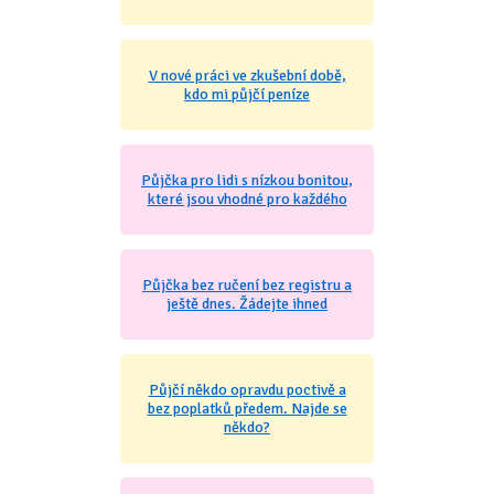
V nové práci ve zkušební době,
kdo mi půjčí peníze
Půjčka pro lidi s nízkou bonitou,
které jsou vhodné pro každého
Půjčka bez ručení bez registru a
ještě dnes. Žádejte ihned
Půjčí někdo opravdu poctivě a
bez poplatků předem. Najde se
někdo?