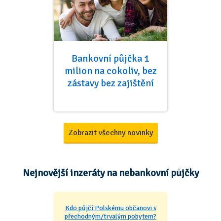
Bankovní půjčka 1
milion na cokoliv, bez
zástavy bez zajištění
Zobrazit všechny novinky
Nejnovější inzeráty na nebankovní půjčky
Kdo půjčí Polskému občanovi s
přechodným/trvalým pobytem?