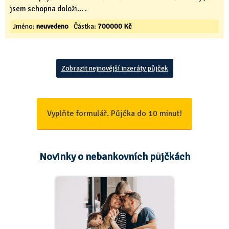
jsem schopna doloži... .
Jméno:
neuvedeno
Částka:
700000 Kč
Zobrazit nejnovější inzeráty půjček
Vyplňte formulář. Půjčka do 10 minut!
Novinky o nebankovních půjčkách