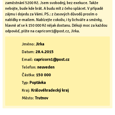
zaměstnání 5200 Kč. Jsem svobodný, bez exekuce. Takže
nebojte, bude kde brát. A budu mít z čeho splácet. V případě
zájmu i dojedu za Vámi. PS.: z časových důvodů prosím o
nabídky e-mailem. Nabízejte cokoliv, i ty lichváře a směnky,
hlavně ať se k 150 000 Kč nějak dostanu. Děkuji moc za každou
odpověď, pište na capricorn1@post.cz, Jirka.
Jméno:
Jirka
Datum:
28.4.2015
Email:
capricorn1@post.cz
Telefon:
neuveden
Částka:
150 000
Typ:
Poptávka
Kraj:
Královéhradecký kraj
Město:
Trutnov