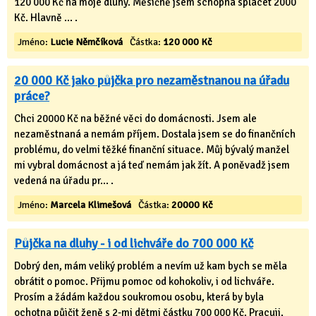
120 000 Kč na moje dluhy. Měsíčně jsem schopná splácet 2000
Kč. Hlavně ... .
Jméno:
Lucie Němčíková
Částka:
120 000 Kč
20 000 Kč jako půjčka pro nezaměstnanou na úřadu
práce?
Chci 20000 Kč na běžné věci do domácnosti. Jsem ale
nezaměstnaná a nemám příjem. Dostala jsem se do finančních
problému, do velmi těžké finanční situace. Můj bývalý manžel
mi vybral domácnost a já teď nemám jak žít. A poněvadž jsem
vedená na úřadu pr... .
Jméno:
Marcela Klimešová
Částka:
20000 Kč
Půjčka na dluhy - i od lichváře do 700 000 Kč
Dobrý den, mám veliký problém a nevím už kam bych se měla
obrátit o pomoc. Přijmu pomoc od kohokoliv, i od lichváře.
Prosím a žádám každou soukromou osobu, která by byla
ochotna půjčit ženě s 2-mi dětmi částku 700 000 Kč. Pracuji,